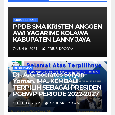
UNCATEGORIZED
PPDB SMA KRISTEN ANGGEN
AWI YAGARIME KOLAWA
KABUPATEN LANNY JAYA
JUN 9, 2024
EBIUS KOGOYA
KEROHANIAN
Dr. A.G. Socrates Sofyan
Yoman. MA. KEMBALI
TERPILIH SEBAGAI PRESIDEN
PGBWP PERIODE 2022-2027
DEC 14, 2022
SADRAKH YIKWA