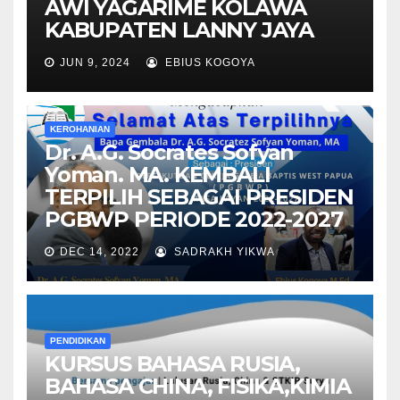
AWI YAGARIME KOLAWA
KABUPATEN LANNY JAYA
JUN 9, 2024
EBIUS KOGOYA
KEROHANIAN
Dr. A.G. Socrates Sofyan
Yoman. MA. KEMBALI
TERPILIH SEBAGAI PRESIDEN
PGBWP PERIODE 2022-2027
DEC 14, 2022
SADRAKH YIKWA
PENDIDIKAN
KURSUS BAHASA RUSIA,
BAHASA CHINA, FISIKA,KIMIA