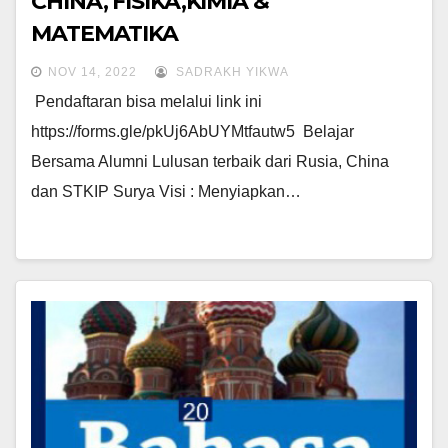
CHINA, FISIKA,KIMIA &
MATEMATIKA
NOV 14, 2022
SADRAKH YIKWA
Pendaftaran bisa melalui link ini
https://forms.gle/pkUj6AbUYMtfautw5 Belajar
Bersama Alumni Lulusan terbaik dari Rusia, China
dan STKIP Surya Visi : Menyiapkan…