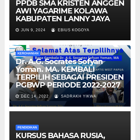
PPDB SMA KRISTEN ANGGEN
AWI YAGARIME KOLAWA
KABUPATEN LANNY JAYA
JUN 9, 2024
EBIUS KOGOYA
KEROHANIAN
Dr. A.G. Socrates Sofyan
Yoman. MA. KEMBALI
TERPILIH SEBAGAI PRESIDEN
PGBWP PERIODE 2022-2027
DEC 14, 2022
SADRAKH YIKWA
PENDIDIKAN
KURSUS BAHASA RUSIA,